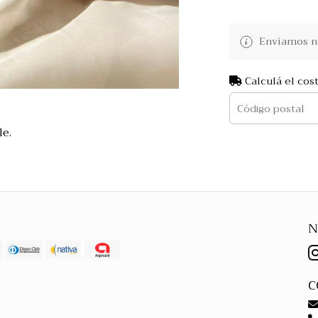
Envíamos nu
Calculá el cos
le.
N
C