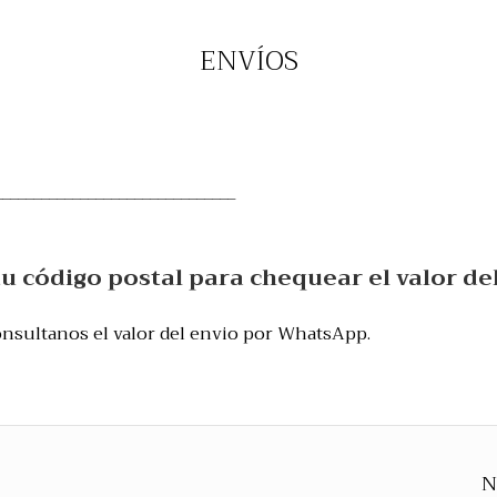
ENVÍOS
_______________________________
tu código postal para chequear el valor del
 consultanos el valor del envio por WhatsApp.
N